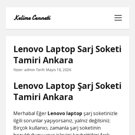
Kelime Cenneti
menüyü
aç
Lenovo Laptop Sarj Soketi
Tamiri Ankara
LISTE
Yazar:
admin
Tarih:
Mayıs 18, 2026
REELS YORUM YÜKLEME PARASIZ
Lenovo Laptop Şarj Soketi
SAYFA LISTESI
Tamiri Ankara
TWITTER BEĞENI KASMA
Merhaba! Eğer
Lenovo laptop
şarj soketinizle
ilgili sorunlar yaşıyorsanız, yalnız değilsiniz.
TWITTER PROFIL RESMI SILME
Birçok kullanıcı, zamanla şarj soketinin