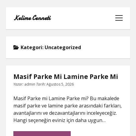
Kelime Cenneti
menüyü
aç
Kategori:
Uncategorized
LISTE
Masif Parke Mi Lamine Parke Mi
REELS YORUM YÜKLEME PARASIZ
Yazar:
admin
Tarih:
Ağustos 5, 2026
SAYFA LISTESI
Masif Parke mi Lamine Parke mi? Bu makalede
masif parke ve lamine parke arasındaki farkları,
TWITTER BEĞENI KASMA
avantajlarını ve dezavantajlarını inceleyeceğiz.
Hangi seçeneğin eviniz için daha uygun…
TWITTER PROFIL RESMI SILME