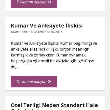
Masif
Devamını okuyun
Parke
Mi
Lamine
Kumar Ve Anksiyete İliskisi
Parke
Mi
Yazar:
admin
Tarih:
Temmuz 28, 2026
Kumar ve Anksiyete İlişkisi Kumar bağımlılığı ve
anksiyete arasındaki ilişki, birçok insan için
karmaşık ve zorlayıcıdır. Kumar oynamak,
başlangıçta eğlenceli bir aktivite gibi görünse
de,…
Kumar
Devamını okuyun
Ve
Anksiyete
İliskisi
Otel Terligi Neden Standart Hale