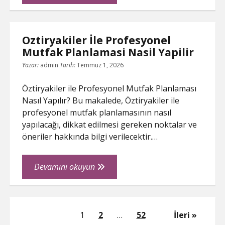
forumları
Oztiryakiler İle Profesyonel
Mutfak Planlamasi Nasil Yapilir
Yazar:
admin
Tarih:
Temmuz 1, 2026
Öztiryakiler ile Profesyonel Mutfak Planlaması
Nasıl Yapılır? Bu makalede, Öztiryakiler ile
profesyonel mutfak planlamasının nasıl
yapılacağı, dikkat edilmesi gereken noktalar ve
öneriler hakkında bilgi verilecektir.…
Oztiryakiler
Devamını okuyun
İle
Profesyonel
Mutfak
Yazı
Planlamasi
1
2
…
52
İleri