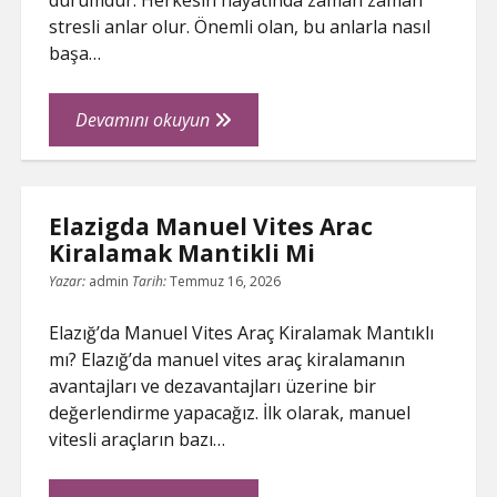
durumdur. Herkesin hayatında zaman zaman
stresli anlar olur. Önemli olan, bu anlarla nasıl
başa…
Stres
Devamını okuyun
Yonetimi
İcin
Etkili
Elazigda Manuel Vites Arac
Yontemler
Kiralamak Mantikli Mi
Yazar:
admin
Tarih:
Temmuz 16, 2026
Elazığ’da Manuel Vites Araç Kiralamak Mantıklı
mı? Elazığ’da manuel vites araç kiralamanın
avantajları ve dezavantajları üzerine bir
değerlendirme yapacağız. İlk olarak, manuel
vitesli araçların bazı…