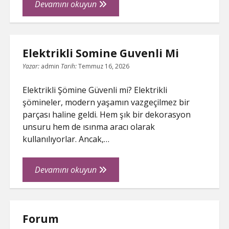
Elazigda
Devamını okuyun
Manuel
Vites
Arac
Elektrikli Somine Guvenli Mi
Kiralamak
Mantikli
Yazar:
admin
Tarih:
Temmuz 16, 2026
Mi
Elektrikli Şömine Güvenli mi? Elektrikli
şömineler, modern yaşamın vazgeçilmez bir
parçası haline geldi. Hem şık bir dekorasyon
unsuru hem de ısınma aracı olarak
kullanılıyorlar. Ancak,…
Elektrikli
Devamını okuyun
Somine
Guvenli
Mi
Forum