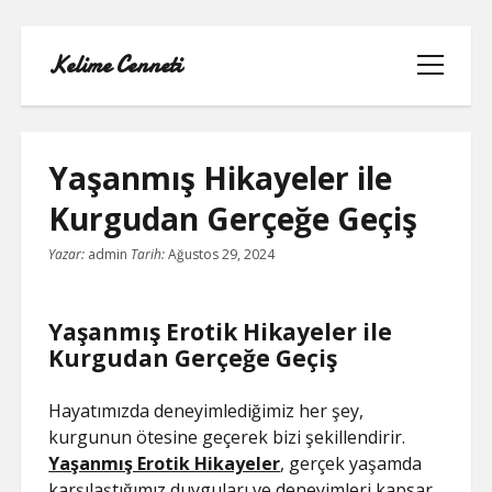
Kelime Cenneti
menüyü
aç
Yaşanmış Hikayeler ile
Kurgudan Gerçeğe Geçiş
LISTE
Yazar:
admin
Tarih:
Ağustos 29, 2024
REELS YORUM YÜKLEME PARASIZ
Yaşanmış Erotik Hikayeler ile
SAYFA LISTESI
Kurgudan Gerçeğe Geçiş
TWITTER BEĞENI KASMA
Hayatımızda deneyimlediğimiz her şey,
kurgunun ötesine geçerek bizi şekillendirir.
TWITTER PROFIL RESMI SILME
Yaşanmış Erotik Hikayeler
, gerçek yaşamda
karşılaştığımız duyguları ve deneyimleri kapsar.