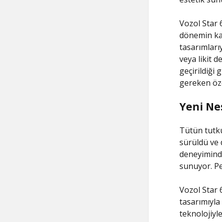
Vozol Star 
dönemin kap
tasarımları
veya likit 
geçirildiği 
gereken öze
Yeni Ne
Tütün tutku
sürüldü ve 
deneyiminde
sunuyor. Pe
Vozol Star 
tasarımıyla
teknolojiyl