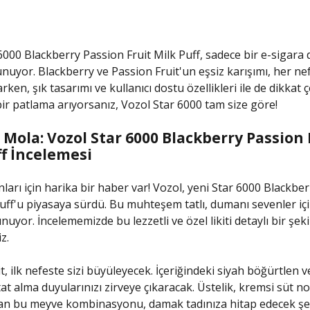
000 Blackberry Passion Fruit Milk Puff, sadece bir e-sigara de
nuyor. Blackberry ve Passion Fruit'un eşsiz karışımı, her ne
rken, şık tasarımı ve kullanıcı dostu özellikleri ile de dikkat 
 bir patlama arıyorsanız, Vozol Star 6000 tam size göre!
r Mola: Vozol Star 6000 Blackberry Passion 
ff İncelemesi
ları için harika bir haber var! Vozol, yeni Star 6000 Blackbe
Puff'u piyasaya sürdü. Bu muhteşem tatlı, dumanı sevenler iç
nuyor. İncelememizde bu lezzetli ve özel likiti detaylı bir şeki
z.
it, ilk nefeste sizi büyüleyecek. İçeriğindeki siyah böğürtlen
at alma duyularınızı zirveye çıkaracak. Üstelik, kremsi süt no
n bu meyve kombinasyonu, damak tadınıza hitap edecek şe