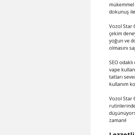
mükemmel bi
dokunuş ile
Vozol Star 
çekim deney
yoğun ve do
olmasını sa
SEO odaklı 
vape kullan
tatları seve
kullanım ko
Vozol Star 
rutinlerind
düşünüyorsa
zamanı!
Lezzetli