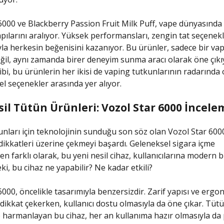
6000 ve Blackberry Passion Fruit Milk Puff, vape dünyasında 
ılarını aralıyor. Yüksek performansları, zengin tat seçenekle
yla herkesin beğenisini kazanıyor. Bu ürünler, sadece bir vap
değil, aynı zamanda birer deneyim sunma aracı olarak öne çık
gibi, bu ürünlerin her ikisi de vaping tutkunlarının radarında
l seçenekler arasında yer alıyor.
sil Tütün Ürünleri: Vozol Star 6000 İncele
nları için teknolojinin sunduğu son söz olan Vozol Star 600
dikkatleri üzerine çekmeyi başardı. Geleneksel sigara içme
n farklı olarak, bu yeni nesil cihaz, kullanıcılarına modern b
ki, bu cihaz ne yapabilir? Ne kadar etkili?
6000, öncelikle tasarımıyla benzersizdir. Zarif yapısı ve erg
 dikkat çekerken, kullanıcı dostu olmasıyla da öne çıkar. Tütü
e harmanlayan bu cihaz, her an kullanıma hazır olmasıyla da 