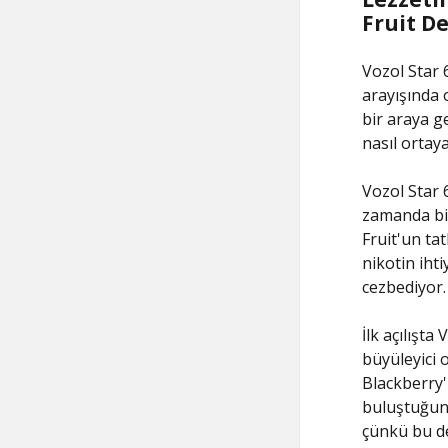
Fruit D
Vozol Star 6
arayışında 
bir araya g
nasıl ortaya
Vozol Star 6
zamanda bir
Fruit'un tat
nikotin iht
cezbediyor.
İlk açılışta
büyüleyici 
Blackberry'
buluştuğunda
çünkü bu de