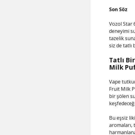
Son Söz
Vozol Star 6
deneyimi su
tazelik suna
siz de tatlı
Tatlı Bi
Milk Pu
Vape tutkun
Fruit Milk 
bir şölen su
keşfedeceği
Bu eşsiz lik
aromaları, t
harmanlana