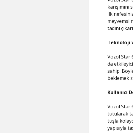
karışımını 
İlk nefesin
meyvemsi no
tadını çıkar
Teknoloji
Vozol Star 
da etkileyic
sahip. Böyle
beklemek zo
Kullanıcı 
Vozol Star 6
tutularak ta
tuşla kolayc
yapısıyla t