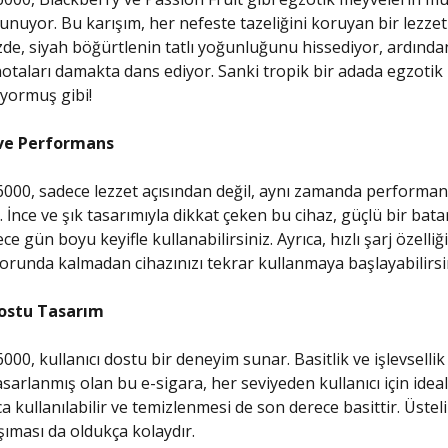
sunuyor. Bu karışım, her nefeste tazeliğini koruyan bir lezze
izde, siyah böğürtlenin tatlı yoğunluğunu hissediyor, ardınd
taları damakta dans ediyor. Sanki tropik bir adada egzotik
ıyormuş gibi!
 ve Performans
6000, sadece lezzet açısından değil, aynı zamanda performan
i. İnce ve şık tasarımıyla dikkat çeken bu cihaz, güçlü bir ba
ce gün boyu keyifle kullanabilirsiniz. Ayrıca, hızlı şarj özelli
runda kalmadan cihazınızı tekrar kullanmaya başlayabilirsin
Dostu Tasarım
000, kullanıcı dostu bir deneyim sunar. Basitlik ve işlevselli
sarlanmış olan bu e-sigara, her seviyeden kullanıcı için ideal
a kullanılabilir ve temizlenmesi de son derece basittir. Üsteli
aşıması da oldukça kolaydır.