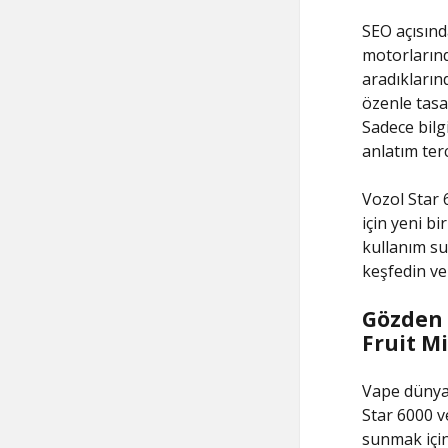
SEO açısınd
motorlarında
aradıkların
özenle tasar
Sadece bilg
anlatım terc
Vozol Star 
için yeni bi
kullanım sun
keşfedin ve 
Gözden G
Fruit Mi
Vape dünyas
Star 6000 v
sunmak için 