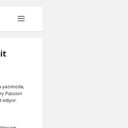
menüyü
aç
it
u yazımızda,
rry Passion
t ediyor.
muhteşem