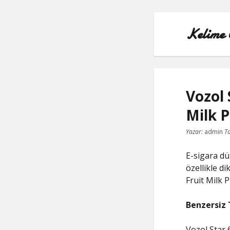
Kelime 
Vozol 
Milk P
Yazar:
admin
Ta
E-sigara dün
özellikle d
Fruit Milk P
Benzersiz
Vozol Star 