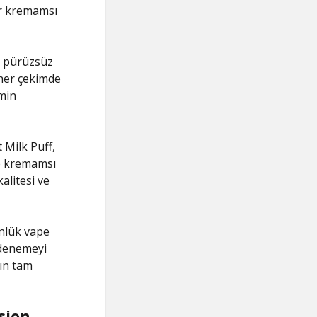
ir kremamsı
e pürüzsüz
 her çekimde
tmin
 Milk Puff,
ve kremamsı
alitesi ve
ünlük vape
 denemeyi
ın tam
ssion