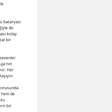
le
lü bataryası
ğiyle de
ması kolay
eal bir
 sevenler
uja'nın
yor. Her
taşıyor.
k konusunda
ık hem de
stu
rn bir