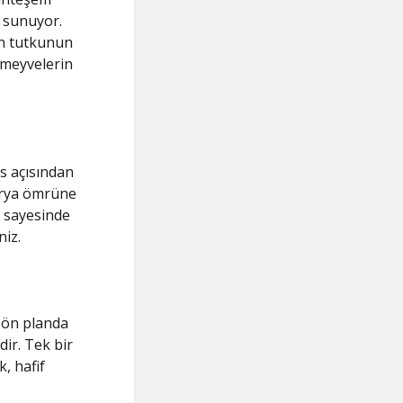
t sunuyor.
an tutkunun
 meyvelerin
s açısından
tarya ömrüne
ği sayesinde
iz.
k ön planda
dir. Tek bir
k, hafif