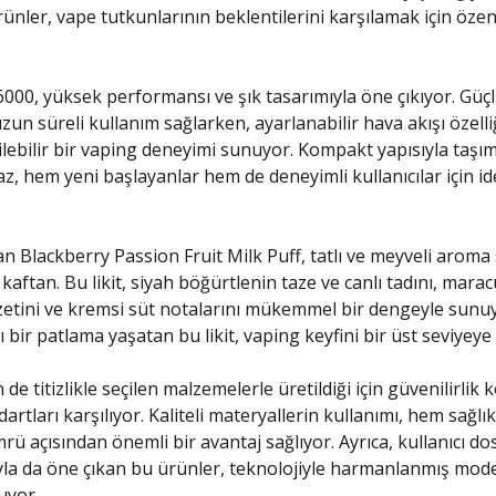
ünler, vape tutkunlarının beklentilerini karşılamak için özen
6000, yüksek performansı ve şık tasarımıyla öne çıkıyor. Güç
zun süreli kullanım sağlarken, ayarlanabilir hava akışı özelli
irilebilir bir vaping deneyimi sunuyor. Kompakt yapısıyla taşı
az, hem yeni başlayanlar hem de deneyimli kullanıcılar için id
n Blackberry Passion Fruit Milk Puff, tatlı ve meyveli aroma
ş kaftan. Bu likit, siyah böğürtlenin taze ve canlı tadını, marac
zetini ve kremsi süt notalarını mükemmel bir dengeyle sunu
ı bir patlama yaşatan bu likit, vaping keyfini bir üst seviyeye 
 de titizlikle seçilen malzemelerle üretildiği için güvenilirli
dartları karşılıyor. Kaliteli materyallerin kullanımı, hem sağl
rü açısından önemli bir avantaj sağlıyor. Ayrıca, kullanıcı do
yla da öne çıkan bu ürünler, teknolojiyle harmanlanmış mode
uyor.