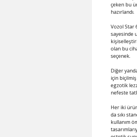
çeken bu ür
hazırlandı.
Vozol Star 
sayesinde u
kişiselleşt
olan bu cih
seçenek.
Diğer yanda
için biçilmi
egzotik lez
nefeste tatl
Her iki ürün
da sıkı stan
kullanım öm
tasarımları
estetik sun