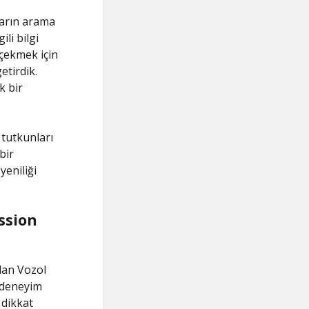
ların arama
li bilgi
 çekmek için
etirdik.
k bir
 tutkunları
bir
yeniliği
assion
lan Vozol
r deneyim
 dikkat