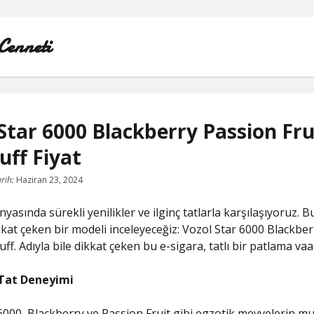
Cenneti
Star 6000 Blackberry Passion Fru
uff Fiyat
LISTE
rih:
Haziran 23, 2024
REELS YORUM YÜKLEME PARASIZ
yasında sürekli yenilikler ve ilginç tatlarla karşılaşıyoruz. B
SAYFA LISTESI
ikkat çeken bir modeli inceleyeceğiz: Vozol Star 6000 Blackbe
uff. Adıyla bile dikkat çeken bu e-sigara, tatlı bir patlama vaa
TWITTER BEĞENI KASMA
 Tat Deneyimi
TWITTER PROFIL RESMI SILME
6000, Blackberry ve Passion Fruit gibi egzotik meyvelerin 