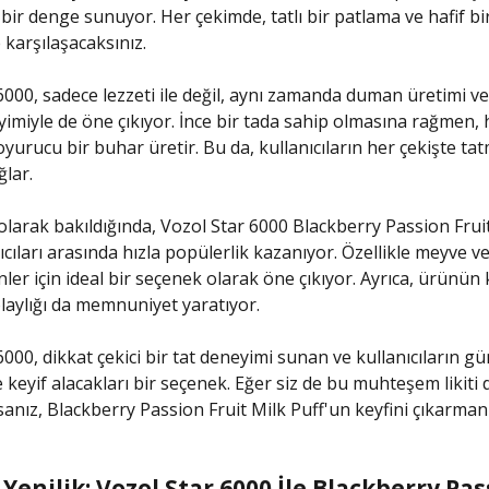
r denge sunuyor. Her çekimde, tatlı bir patlama ve hafif b
 karşılaşacaksınız.
6000, sadece lezzeti ile değil, aynı zamanda duman üretimi v
imiyle de öne çıkıyor. İnce bir tada sahip olmasına rağmen,
yurucu bir buhar üretir. Bu da, kullanıcıların her çekişte ta
ğlar.
olarak bakıldığında, Vozol Star 6000 Blackberry Passion Fruit
ıcıları arasında hızla popülerlik kazanıyor. Özellikle meyve 
nler için ideal bir seçenek olarak öne çıkıyor. Ayrıca, ürünün k
laylığı da memnuniyet yaratıyor.
6000, dikkat çekici bir tat deneyimi sunan ve kullanıcıların g
e keyif alacakları bir seçenek. Eğer siz de bu muhteşem likiti
nız, Blackberry Passion Fruit Milk Puff'un keyfini çıkarman
 Yenilik: Vozol Star 6000 İle Blackberry Pa