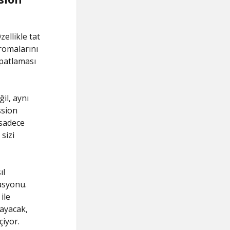
ellikle tat
aromalarını
 patlaması
il, aynı
ssion
 sadece
sizi
ıl
asyonu.
ile
layacak,
iyor.