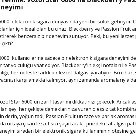
eneyimi
000, elektronik sigara dünyasında yeni bir soluk getiriyor. Öz
olanlar için ideal olan bu cihaz, Blackberry ve Passion Fruit 
etirerek benzersiz bir deneyim sunuyor. Peki, bu yeni lezzet
 çıktı?
000, kullanıcılarına sadece bir elektronik sigara deneyimi değ
 tat yolculuğu vaat ediyor. Blackberry'in ekşi notaları ile Pa
lılığı, her nefeste farklı bir lezzet dalgası yaratıyor. Bu cihaz,
iyacınızı karşılamakla kalmıyor, aynı zamanda aromalarıyla da 
 Vozol Star 6000'ün zarif tasarımı dikkatinizi çekecek. Ancak as
olan şey, her çekişte damaklarınıza vuran o eşsiz tat kombin
in derin, yoğun tadı, Passion Fruit'un taze ve parlak aroması 
 ortaya çıkan lezzet sizi şaşırtacak. İçinizdeki tat algısı pat
neyim sıradan bir elektronik sigara kullanımının ötesine geç