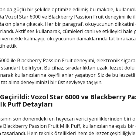
an da güçlü bir şekilde optimize edilmiş bu makale, kullanıcı
 Vozol Star 6000 ve Blackberry Passion Fruit deneyimi ile ilgi
da ön plana çıkacak. Her bir paragraf, okuyucunun dikkatini
landı. Aktif ses kullanarak, cümleleri canlı ve etkileyici hale g
i vermekle kalmayıp, okuyucunun damaklarında tat bırakaca
ih ettik.
6000 ile Blackberry Passion Fruit deneyimi, elektronik sigara
r standart belirliyor. Bu cihaz, sıradanlıktan uzak, lezzet dolu 
arak kullanıcılarına keyifli anlar yaşatıyor. Siz de bu lezzetli 
tat alma deneyiminizi bir üst seviyeye taşıyın.
eçirildi: Vozol Star 6000 ve Blackberry P
lk Puff Detayları
ının son dönemdeki en heyecan verici yeniliklerinden biri o
e Blackberry Passion Fruit Milk Puff, kullanıcılarına eşsiz bi
tasarlandı. Hem teknik özellikleri hem de lezzet çeşitliliğiyle