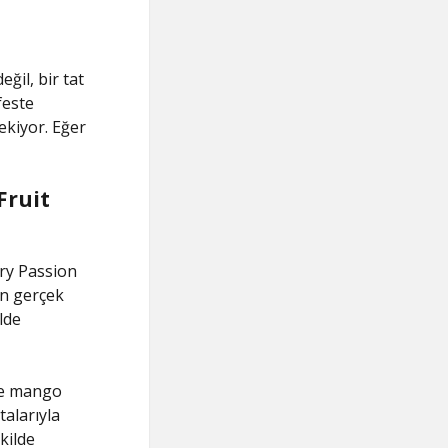
ğil, bir tat
feste
çekiyor. Eğer
Fruit
rry Passion
in gerçek
lde
 ve mango
talarıyla
kilde