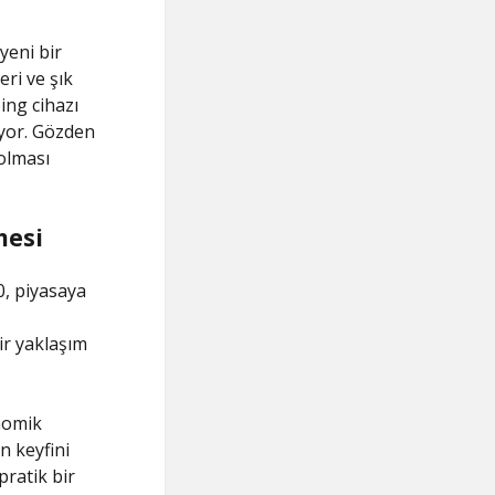
yeni bir
ri ve şık
ing cihazı
ıyor. Gözden
 olması
mesi
0, piyasaya
ir yaklaşım
onomik
n keyfini
pratik bir