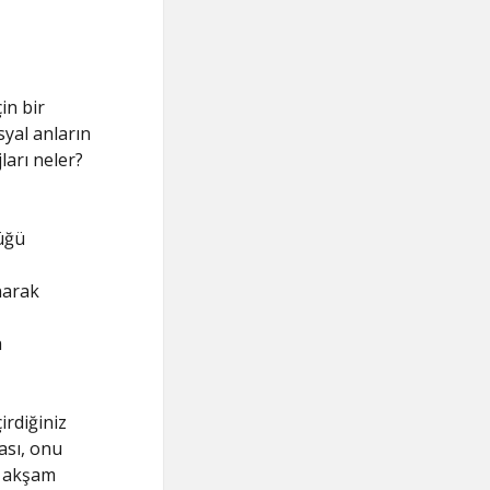
in bir
syal anların
ları neler?
üğü
narak
a
irdiğiniz
ası, onu
r akşam