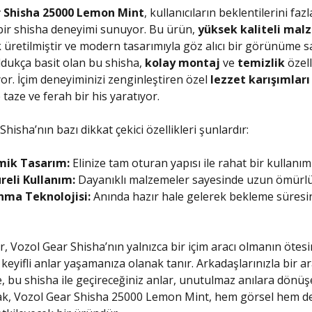
 Shisha 25000 Lemon Mint
, kullanıcıların beklentilerini fazl
bir shisha deneyimi sunuyor. Bu ürün,
yüksek kaliteli mal
k üretilmiştir ve modern tasarımıyla göz alıcı bir görünüme sa
ldukça basit olan bu shisha,
kolay montaj
ve
temizlik
özelli
yor. İçim deneyiminizi zenginleştiren özel
lezzet karışımları
taze ve ferah bir his yaratıyor.
hisha’nın bazı dikkat çekici özellikleri şunlardır:
mik Tasarım:
Elinize tam oturan yapısı ile rahat bir kullanım
reli Kullanım:
Dayanıklı malzemeler sayesinde uzun ömürlü
ınma Teknolojisi:
Anında hazır hale gelerek bekleme süresi
er, Vozol Gear Shisha’nın yalnızca bir içim aracı olmanın ötes
keyifli anlar yaşamanıza olanak tanır. Arkadaşlarınızla bir a
e, bu shisha ile geçireceğiniz anlar, unutulmaz anılara dönüşe
k, Vozol Gear Shisha 25000 Lemon Mint, hem görsel hem de 