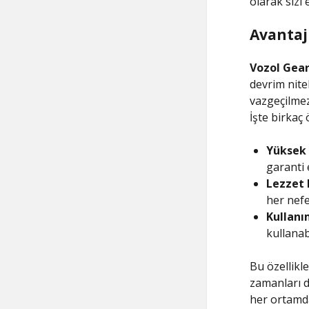
olarak sizi 
Avantajl
Vozol Gear
devrim nite
vazgeçilmez
İşte birkaç
Yüksek 
garanti 
Lezzet 
her nefes
Kullanım
kullanab
Bu özellikle
zamanları d
her ortamda