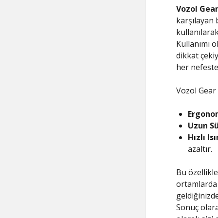
Vozol Gear
karşılayan 
kullanılara
Kullanımı o
dikkat çeki
her nefeste 
Vozol Gear S
Ergono
Uzun Sü
Hızlı Is
azaltır.
Bu özellikl
ortamlarda 
geldiğinizd
Sonuç olara