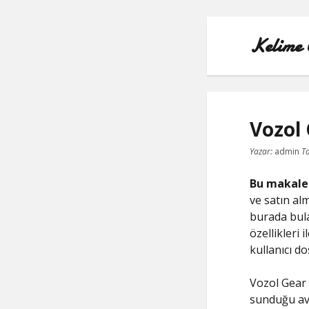
Kelime 
Vozol 
Yazar:
admin
Ta
Bu makale
ve satın alm
burada bulab
özellikleri 
kullanıcı d
Vozol Gear 
sunduğu av