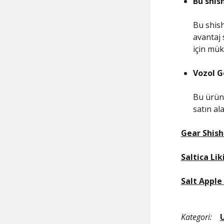
Bu shis
Bu shish
avantaj 
için mük
Vozol G
Bu ürünü
satın al
Gear Shish
Saltica L
Salt Apple 
Kategori: