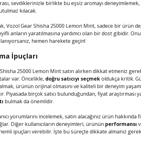
ası, sevdiklerinizle birlikte bu eşsiz aromayı deneyimlemek, a
tulmaz kılacak.
k, Vozol Gear Shisha 25000 Lemon Mint, sadece bir ürün değ
ifli anların yaratılmasına yardımcı olan bir dost gibidir. O
ızlanıyorsanız, hemen harekete geçin!
lma İpuçları
Shisha 25000 Lemon Mint satın alırken dikkat etmeniz gere
alar var. Öncelikle,
doğru satıcıyı seçmek
oldukça kritik. Gü
lmak, ürünün orijinal olmasını ve kaliteli bir deneyim yaşam
ır. Piyasada birçok satıcı bulunduğundan, fiyat araştırması 
tı
bulmak da önemlidir.
anıcı yorumlarını incelemek, satın alacağınız ürün hakkında fi
ğlar. Diğer kullanıcıların deneyimleri, ürünün
performansı
v
emli ipuçları verebilir. İşte bu süreçte dikkate almanız gere