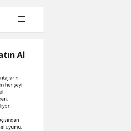
menüyü
aç
tın Al
ntajlarını
en her şeyi
el
ken,
ıyor.
çısından
mel uyumu,