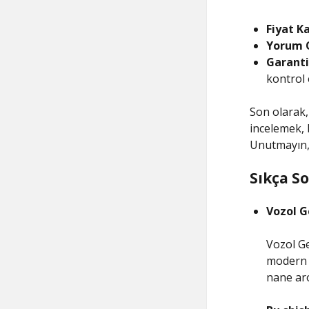
Fiyat Ka
Yorum 
Garanti 
kontrol 
Son olarak
incelemek, 
Unutmayın, 
Sıkça S
Vozol G
Vozol Ge
modern t
nane aro