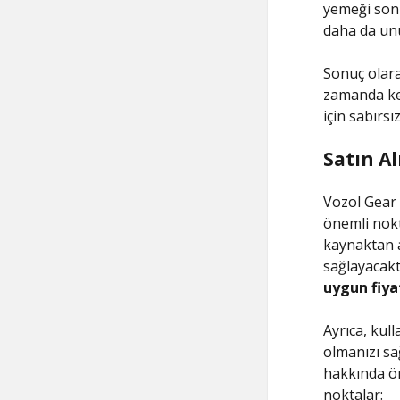
yemeği sonr
daha da unu
Sonuç olara
zamanda key
için sabırs
Satın A
Vozol Gear 
önemli nokt
kaynaktan a
sağlayacakt
uygun fiya
Ayrıca, kull
olmanızı sa
hakkında ön
noktalar: