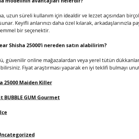
ha modelinin avantajları nelerdir?
a, uzun süreli kullanım için idealdir ve lezzet açısından birço
sunar. Keyifli anlarınızı daha özel kılarak, arkadaşlarınızla 
emmel bir seçenektir.
ear Shisha 25000’i nereden satın alabilirim?
, güvenilir online mağazalardan veya yerel tütün dükkanla
abilirsiniz. Fiyat araştırması yaparak en iyi teklifi bulmayı un
a 25000 Maiden Killer
ikit BUBBLE GUM Gourmet
Ice
Uncategorized