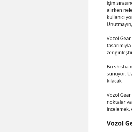
içim sırasın
alırken nel
kullanıcı y
Unutmayın, 
Vozol Gear 
tasarımıyla 
zenginleştir
Bu shisha m
sunuyor. Uzu
kılacak.
Vozol Gear
noktalar va
incelemek, 
Vozol Ge