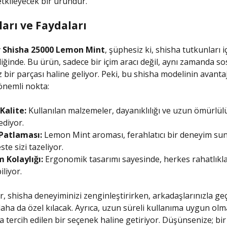
etkileyecek bir üründür.
arı ve Faydaları
 Shisha 25000 Lemon Mint
, şüphesiz ki, shisha tutkunları iç
liğinde. Bu ürün, sadece bir içim aracı değil, aynı zamanda so
 bir parçası haline geliyor. Peki, bu shisha modelinin avantaj
 önemli nokta:
Kalite:
Kullanılan malzemeler, dayanıklılığı ve uzun ömürlül
ediyor.
Patlaması:
Lemon Mint aroması, ferahlatıcı bir deneyim su
te sizi tazeliyor.
 Kolaylığı:
Ergonomik tasarımı sayesinde, herkes rahatlıkl
iliyor.
r, shisha deneyiminizi zenginleştirirken, arkadaşlarınızla geç
aha da özel kılacak. Ayrıca, uzun süreli kullanıma uygun olm
 tercih edilen bir seçenek haline getiriyor. Düşünsenize; bi