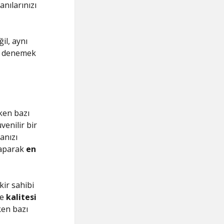
nılarınızı
il, aynı
nu denemek
ken bazı
venilir bir
anızı
yaparak
en
kir sahibi
e
kalitesi
ken bazı