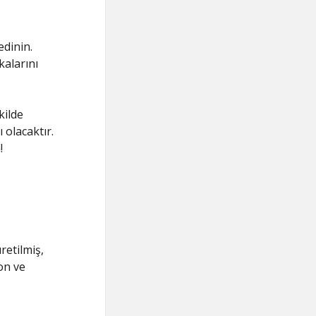
edinin.
kalarını
kilde
 olacaktır.
!
retilmiş,
on ve