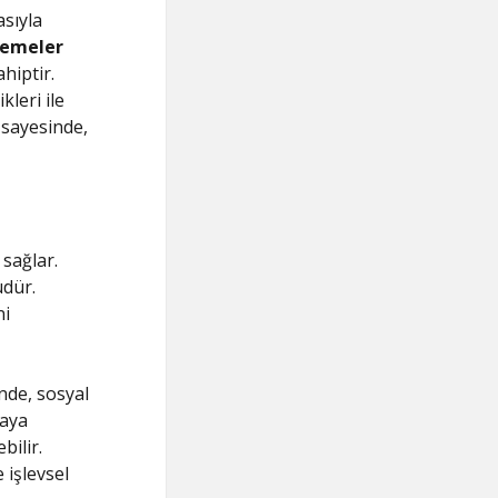
asıyla
zemeler
hiptir.
kleri ile
sayesinde,
 sağlar.
dür.
ni
inde, sosyal
raya
bilir.
işlevsel