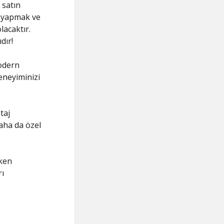
 satın
ı yapmak ve
lacaktır.
dır!
odern
deneyiminizi
taj
daha da özel
ken
ı