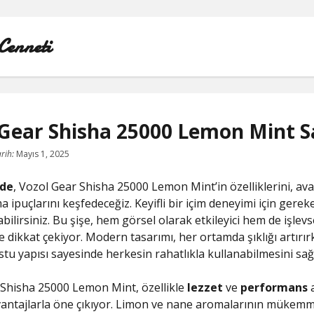
Cenneti
Gear Shisha 25000 Lemon Mint Sa
LISTE
rih:
Mayıs 1, 2025
REELS YORUM YÜKLEME PARASIZ
de
, Vozol Gear Shisha 25000 Lemon Mint’in özelliklerini, ava
a ipuçlarını keşfedeceğiz. Keyifli bir içim deneyimi için gerek
SAYFA LISTESI
ilirsiniz. Bu şişe, hem görsel olarak etkileyici hem de işlevs
ile dikkat çekiyor. Modern tasarımı, her ortamda şıklığı artırır
TWITTER BEĞENI KASMA
ostu yapısı sayesinde herkesin rahatlıkla kullanabilmesini sağl
TWITTER PROFIL RESMI SILME
Shisha 25000 Lemon Mint, özellikle
lezzet
ve
performans
a
antajlarla öne çıkıyor. Limon ve nane aromalarının mükem