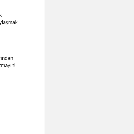
k
paylaşmak
rından
utmayın!