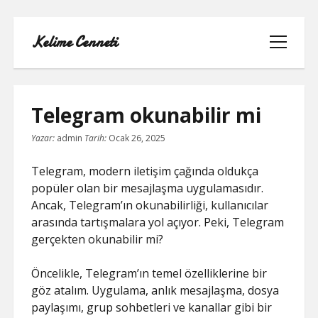
Kelime Cenneti
menüyü
aç
Telegram okunabilir mi
Yazar:
admin
Tarih:
Ocak 26, 2025
LISTE
Telegram, modern iletişim çağında oldukça
REELS YORUM YÜKLEME PARASIZ
popüler olan bir mesajlaşma uygulamasıdır.
Ancak, Telegram’ın okunabilirliği, kullanıcılar
SAYFA LISTESI
arasında tartışmalara yol açıyor. Peki, Telegram
gerçekten okunabilir mi?
TWITTER BEĞENI KASMA
Öncelikle, Telegram’ın temel özelliklerine bir
TWITTER PROFIL RESMI SILME
göz atalım. Uygulama, anlık mesajlaşma, dosya
paylaşımı, grup sohbetleri ve kanallar gibi bir