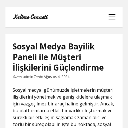
Kelime Cenneti
menüyü
aç
Sosyal Medya Bayilik
Paneli ile Müşteri
LISTE
İlişkilerini Güçlendirme
REELS YORUM YÜKLEME PARASIZ
Yazar:
admin
Tarih:
Ağustos 4, 2024
SAYFA LISTESI
Sosyal medya, günümüzde işletmelerin müşteri
ilişkilerini yönetmek ve geniş kitlelere ulaşmak
TWITTER BEĞENI KASMA
için vazgeçilmez bir araç haline gelmiştir. Ancak,
bu platformlarda etkili bir varlık oluşturmak ve
TWITTER PROFIL RESMI SILME
sürekli bir etkileşim sağlamak zaman alıcı ve
zorlu bir süreç olabilir. İşte bu noktada, sosyal