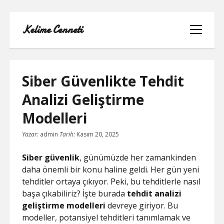
Kelime Cenneti
menüyü
aç
Siber Güvenlikte Tehdit
Analizi Geliştirme
LISTE
Modelleri
REELS YORUM YÜKLEME PARASIZ
Yazar:
admin
Tarih:
Kasım 20, 2025
SAYFA LISTESI
Siber güvenlik
, günümüzde her zamankinden
daha önemli bir konu haline geldi. Her gün yeni
TWITTER BEĞENI KASMA
tehditler ortaya çıkıyor. Peki, bu tehditlerle nasıl
başa çıkabiliriz? İşte burada
tehdit analizi
TWITTER PROFIL RESMI SILME
geliştirme modelleri
devreye giriyor. Bu
modeller, potansiyel tehditleri tanımlamak ve