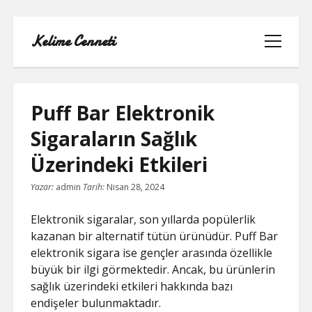
Kelime Cenneti
menüyü
aç
Puff Bar Elektronik
Sigaraların Sağlık
LISTE
Üzerindeki Etkileri
REELS YORUM YÜKLEME PARASIZ
Yazar:
admin
Tarih:
Nisan 28, 2024
SAYFA LISTESI
Elektronik sigaralar, son yıllarda popülerlik
kazanan bir alternatif tütün ürünüdür. Puff Bar
TWITTER BEĞENI KASMA
elektronik sigara ise gençler arasında özellikle
büyük bir ilgi görmektedir. Ancak, bu ürünlerin
TWITTER PROFIL RESMI SILME
sağlık üzerindeki etkileri hakkında bazı
endişeler bulunmaktadır.