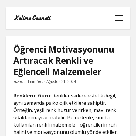
Kelime Cenneti
menüyü
aç
Öğrenci Motivasyonunu
Artıracak Renkli ve
LISTE
Eğlenceli Malzemeler
REELS YORUM YÜKLEME PARASIZ
Yazar:
admin
Tarih:
Ağustos 21, 2024
SAYFA LISTESI
Renklerin Gücü
: Renkler sadece estetik değil,
aynı zamanda psikolojik etkilere sahiptir.
TWITTER BEĞENI KASMA
Örneğin, yeşil renk huzur verirken, mavi renk
odaklanmayı artırabilir. Bu nedenle, sınıfta
TWITTER PROFIL RESMI SILME
kullanılan renkli malzemeler, öğrencilerin ruh
halini ve motivasyonunu olumlu yönde etkiler.