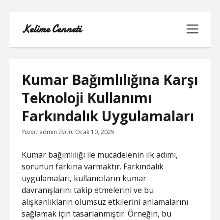
Kelime Cenneti
menüyü
aç
Kumar Bağımlılığına Karşı
Teknoloji Kullanımı
LISTE
Farkındalık Uygulamaları
REELS YORUM YÜKLEME PARASIZ
Yazar:
admin
Tarih:
Ocak 10, 2025
SAYFA LISTESI
Kumar bağımlılığı ile mücadelenin ilk adımı,
sorunun farkına varmaktır. Farkındalık
TWITTER BEĞENI KASMA
uygulamaları, kullanıcıların kumar
davranışlarını takip etmelerini ve bu
TWITTER PROFIL RESMI SILME
alışkanlıkların olumsuz etkilerini anlamalarını
sağlamak için tasarlanmıştır. Örneğin, bu