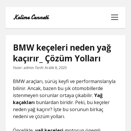
Kelime Cenneti
menüyü
aç
BMW keçeleri neden yağ
kaçırır_ Çözüm Yolları
LISTE
Yazar:
admin
Tarih:
Aralık 8, 2025
REELS YORUM YÜKLEME PARASIZ
BMW araçları, sürüş keyfi ve performanslarıyla
bilinir. Ancak, bazen bu şık otomobillerde
SAYFA LISTESI
istenmeyen sorunlar ortaya çıkabilir.
Yağ
kaçakları
bunlardan biridir. Peki, bu keçeler
TWITTER BEĞENI KASMA
neden yağ kaçırır? İşte bu sorunun birkaç
nedeni ve çözüm yolları.
TWITTER PROFIL RESMI SILME
Öncelikle,
yağ keçeleri
motorun önemli