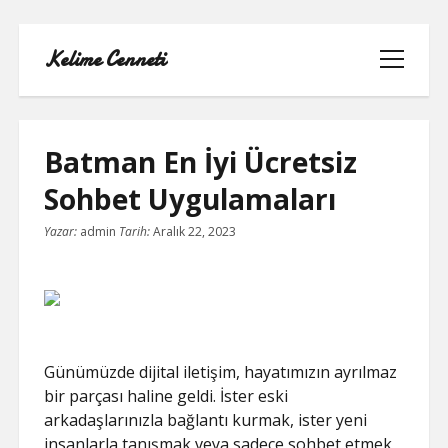
Kelime Cenneti
menüyü
aç
Batman En İyi Ücretsiz
Sohbet Uygulamaları
LISTE
Yazar:
admin
Tarih:
Aralık 22, 2023
REELS YORUM YÜKLEME PARASIZ
SAYFA LISTESI
TWITTER BEĞENI KASMA
Günümüzde dijital iletişim, hayatımızın ayrılmaz
bir parçası haline geldi. İster eski
TWITTER PROFIL RESMI SILME
arkadaşlarınızla bağlantı kurmak, ister yeni
insanlarla tanışmak veya sadece sohbet etmek