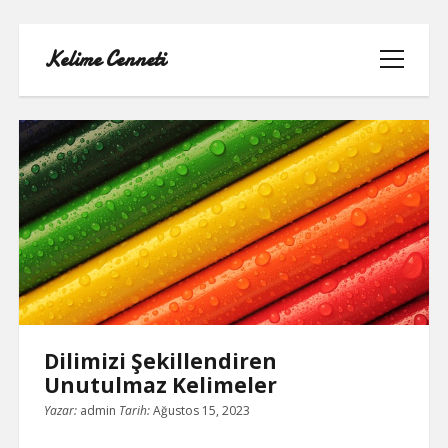
Kelime Cenneti
menüyü
aç
Kelime
Cenneti
Posts
LISTE
REELS YORUM YÜKLEME PARASIZ
SAYFA LISTESI
Dilimizi Şekillendiren
TWITTER BEĞENI KASMA
Unutulmaz Kelimeler
TWITTER PROFIL RESMI SILME
Yazar:
admin
Tarih:
Ağustos 15, 2023