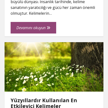
büyülü dünyası. İnsanlık tarihinde, kelime
sanatının yaratıcılığı ve gücü her zaman önemli
olmuştur. Kelimelerin…
Kelimelerle
Devamını okuyun
İnşa
Edilmiş
Mucizevi
Dünyalar
Yüzyıllardır Kullanılan En
Etkileyici Kelimeler